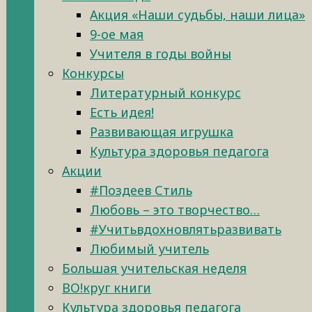
Акция «Наши судьбы, наши лица»
9-ое мая
Учителя в годы войны
Конкурсы
Литературный конкурс
Есть идея!
Развивающая игрушка
Культура здоровья педагога
Акции
#Поздеев Стиль
Любовь – это творчество…
#Учитьвдохновлятьразвивать
Любимый учитель
Большая учительская неделя
ВО!круг книги
Культура здоровья педагога