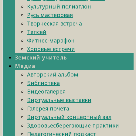
Культурный полиатлон
Русь мастеровая
Творческая встреча
Тепсей
Фитнес-марафон
Хоровые встречи
Земский учитель
Медиа
Авторский альбом
Библиотека
Видеогалерея
Виртуальные выставки
Галерея почета
Виртуальный концертный зал
Здоровьесберегающие практики
Педагогический подкаст