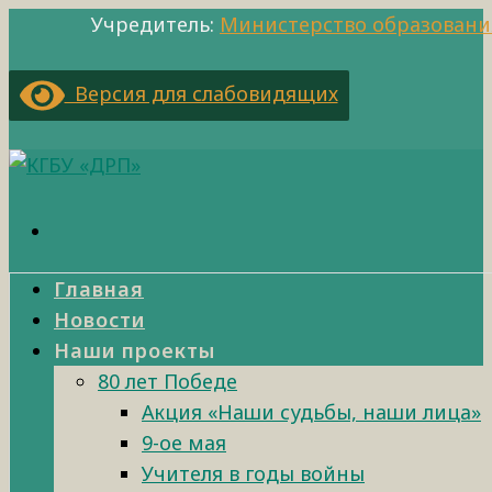
Учредитель:
Министерство образовани
Версия для слабовидящих
Главная
Новости
Наши проекты
80 лет Победе
Акция «Наши судьбы, наши лица»
9-ое мая
Учителя в годы войны