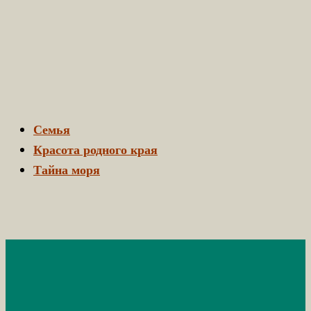
Семья
Красота родного края
Тайна моря