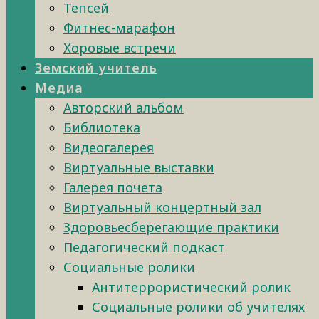
Тепсей
Фитнес-марафон
Хоровые встречи
Земский учитель
Медиа
Авторский альбом
Библиотека
Видеогалерея
Виртуальные выставки
Галерея почета
Виртуальный концертный зал
Здоровьесберегающие практики
Педагогический подкаст
Социальные ролики
Антитеррористический ролик
Социальные ролики об учителях