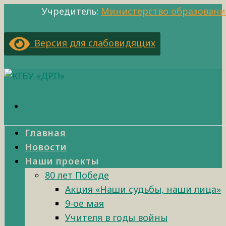
Учредитель:
Министерство образовани
Версия для слабовидящих
Главная
Новости
Наши проекты
80 лет Победе
Акция «Наши судьбы, наши лица»
9-ое мая
Учителя в годы войны