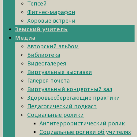
Тепсей
Фитнес-марафон
Хоровые встречи
Земский учитель
Медиа
Авторский альбом
Библиотека
Видеогалерея
Виртуальные выставки
Галерея почета
Виртуальный концертный зал
Здоровьесберегающие практики
Педагогический подкаст
Социальные ролики
Антитеррористический ролик
Социальные ролики об учителях