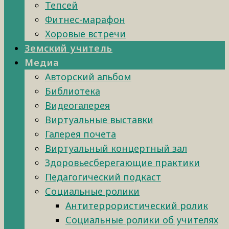
Тепсей
Фитнес-марафон
Хоровые встречи
Земский учитель
Медиа
Авторский альбом
Библиотека
Видеогалерея
Виртуальные выставки
Галерея почета
Виртуальный концертный зал
Здоровьесберегающие практики
Педагогический подкаст
Социальные ролики
Антитеррористический ролик
Социальные ролики об учителях