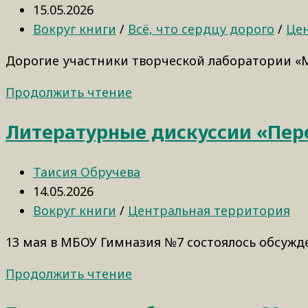
15.05.2026
Вокруг книги
/
Всё, что сердцу дорого
/
Це
Дорогие участники творческой лаборатории «М
Продолжить чтение
Литературные дискуссии «Пер
Таисия Обручева
14.05.2026
Вокруг книги
/
Центральная территория
13 мая в МБОУ Гимназия №7 состоялось обсужде
Продолжить чтение