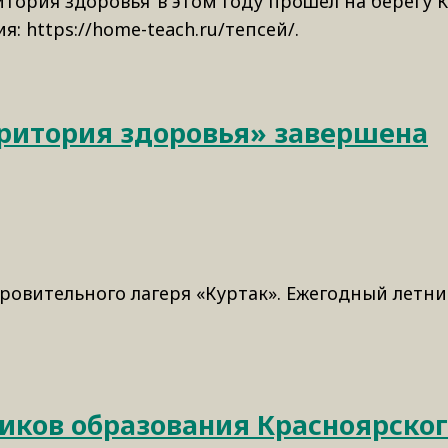
итория здоровья"в этом году прошел на берегу 
 https://home-teach.ru/тепсей/.
рритория здоровья» завершена
доровительного лагеря «Куртак». Ежегодный летни
иков образования Красноярског