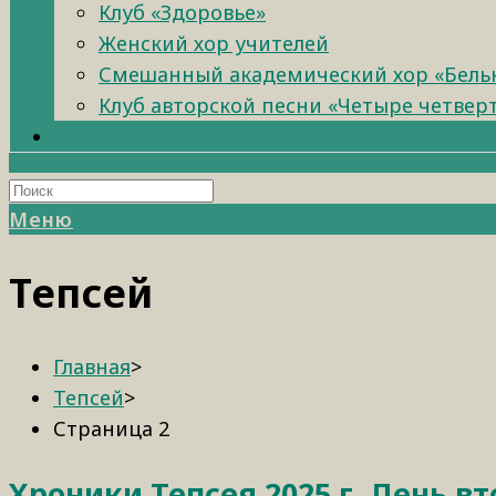
Клуб «Здоровье»
Женский хор учителей
Смешанный академический хор «Бель
Клуб авторской песни «Четыре четвер
Меню
Тепсей
Главная
>
Тепсей
>
Страница 2
Хроники Тепсея 2025 г. День в