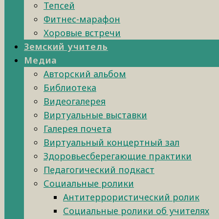
Тепсей
Фитнес-марафон
Хоровые встречи
Земский учитель
Медиа
Авторский альбом
Библиотека
Видеогалерея
Виртуальные выставки
Галерея почета
Виртуальный концертный зал
Здоровьесберегающие практики
Педагогический подкаст
Социальные ролики
Антитеррористический ролик
Социальные ролики об учителях