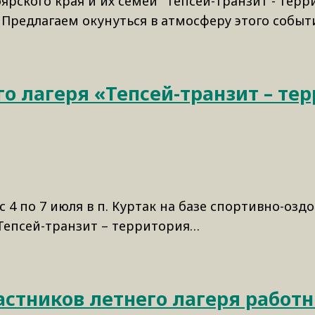
рского края и их семей "Тепсей-транзит - терр
Предлагаем окунуться в атмосферу этого события:
го лагеря «Тепсей-транзит – те
 с 4 по 7 июля в п. Куртак на базе спортивно-оз
Тепсей-транзит – территория…
стников летнего лагеря работн