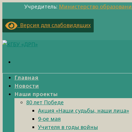
Учредитель:
Министерство образовани
Версия для слабовидящих
Главная
Новости
Наши проекты
80 лет Победе
Акция «Наши судьбы, наши лица»
9-ое мая
Учителя в годы войны