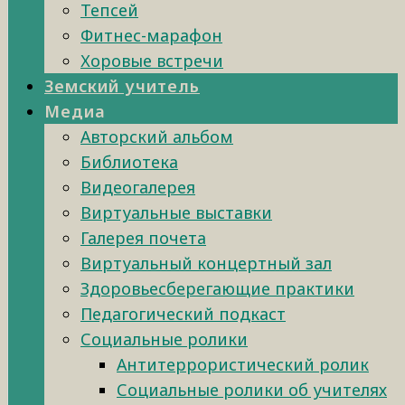
Тепсей
Фитнес-марафон
Хоровые встречи
Земский учитель
Медиа
Авторский альбом
Библиотека
Видеогалерея
Виртуальные выставки
Галерея почета
Виртуальный концертный зал
Здоровьесберегающие практики
Педагогический подкаст
Социальные ролики
Антитеррористический ролик
Социальные ролики об учителях