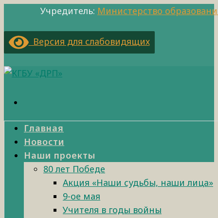
Учредитель:
Министерство образовани
Версия для слабовидящих
Главная
Новости
Наши проекты
80 лет Победе
Акция «Наши судьбы, наши лица»
9-ое мая
Учителя в годы войны