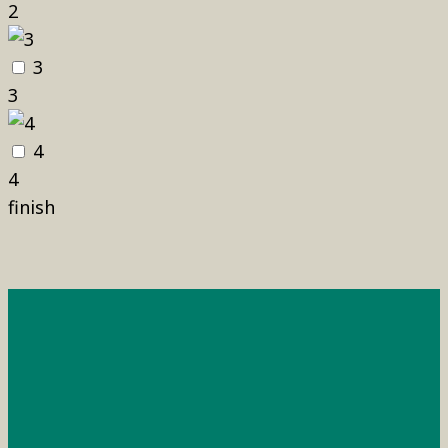
2
3
3
4
4
finish