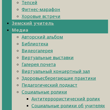
Тепсей
Фитнес-марафон
Хоровые встречи
Земский учитель
Медиа
Авторский альбом
Библиотека
Видеогалерея
Виртуальные выставки
Галерея почета
Виртуальный концертный зал
Здоровьесберегающие практики
Педагогический подкаст
Социальные ролики
Антитеррористический ролик
Социальные ролики об учителях