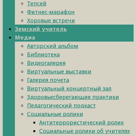
Тепсей
Фитнес-марафон
Хоровые встречи
Земский учитель
Медиа
Авторский альбом
Библиотека
Видеогалерея
Виртуальные выставки
Галерея почета
Виртуальный концертный зал
Здоровьесберегающие практики
Педагогический подкаст
Социальные ролики
Антитеррористический ролик
Социальные ролики об учителях