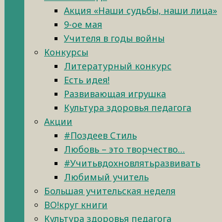
Акция «Наши судьбы, наши лица»
9-ое мая
Учителя в годы войны
Конкурсы
Литературный конкурс
Есть идея!
Развивающая игрушка
Культура здоровья педагога
Акции
#Поздеев Стиль
Любовь – это творчество…
#Учитьвдохновлятьразвивать
Любимый учитель
Большая учительская неделя
ВО!круг книги
Культура здоровья педагога