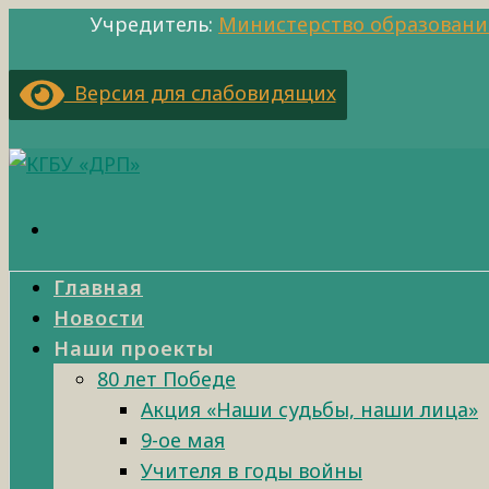
Учредитель:
Министерство образовани
Версия для слабовидящих
Главная
Новости
Наши проекты
80 лет Победе
Акция «Наши судьбы, наши лица»
9-ое мая
Учителя в годы войны