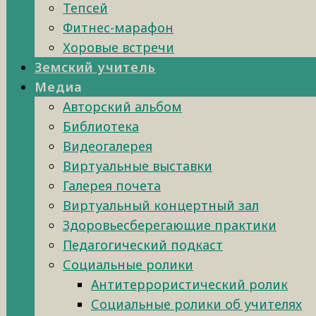
Тепсей
Фитнес-марафон
Хоровые встречи
Земский учитель
Медиа
Авторский альбом
Библиотека
Видеогалерея
Виртуальные выставки
Галерея почета
Виртуальный концертный зал
Здоровьесберегающие практики
Педагогический подкаст
Социальные ролики
Антитеррористический ролик
Социальные ролики об учителях