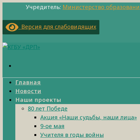
Учредитель:
Министерство образовани
Версия для слабовидящих
Главная
Новости
Наши проекты
80 лет Победе
Акция «Наши судьбы, наши лица»
9-ое мая
Учителя в годы войны