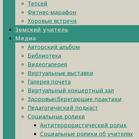
Тепсей
Фитнес-марафон
Хоровые встречи
Земский учитель
Медиа
Авторский альбом
Библиотека
Видеогалерея
Виртуальные выставки
Галерея почета
Виртуальный концертный зал
Здоровьесберегающие практики
Педагогический подкаст
Социальные ролики
Антитеррористический ролик
Социальные ролики об учителях