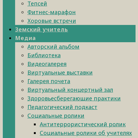
Тепсей
Фитнес-марафон
Хоровые встречи
Земский учитель
Медиа
Авторский альбом
Библиотека
Видеогалерея
Виртуальные выставки
Галерея почета
Виртуальный концертный зал
Здоровьесберегающие практики
Педагогический подкаст
Социальные ролики
Антитеррористический ролик
Социальные ролики об учителях