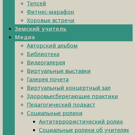
Тепсей
Фитнес-марафон
Хоровые встречи
Земский учитель
Медиа
Авторский альбом
Библиотека
Видеогалерея
Виртуальные выставки
Галерея почета
Виртуальный концертный зал
Здоровьесберегающие практики
Педагогический подкаст
Социальные ролики
Антитеррористический ролик
Социальные ролики об учителях