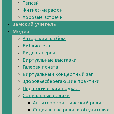
Тепсей
Фитнес-марафон
Хоровые встречи
Земский учитель
Медиа
Авторский альбом
Библиотека
Видеогалерея
Виртуальные выставки
Галерея почета
Виртуальный концертный зал
Здоровьесберегающие практики
Педагогический подкаст
Социальные ролики
Антитеррористический ролик
Социальные ролики об учителях