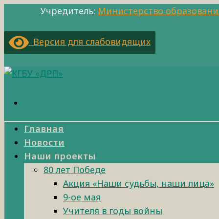
Учредитель:
Министерство образовани
Версия для слабовидящих
Главная
Новости
Наши проекты
80 лет Победе
Акция «Наши судьбы, наши лица»
9-ое мая
Учителя в годы войны