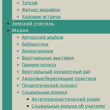
Тепсей
Фитнес-марафон
Хоровые встречи
Земский учитель
Медиа
Авторский альбом
Библиотека
Видеогалерея
Виртуальные выставки
Галерея почета
Виртуальный концертный зал
Здоровьесберегающие практики
Педагогический подкаст
Социальные ролики
Антитеррористический ролик
Социальные ролики об учителях