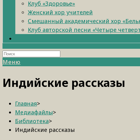
Клуб «Здоровье»
Женский хор учителей
Смешанный академический хор «Бель
Клуб авторской песни «Четыре четвер
Меню
Индийские рассказы
Главная
>
Медиафайлы
>
Библиотека
>
Индийские рассказы