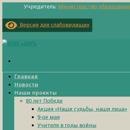
Учредитель:
Министерство образовани
Версия для слабовидящих
Главная
Новости
Наши проекты
80 лет Победе
Акция «Наши судьбы, наши лица»
9-ое мая
Учителя в годы войны