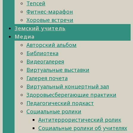
Тепсей
Фитнес-марафон
Хоровые встречи
Земский учитель
Медиа
Авторский альбом
Библиотека
Видеогалерея
Виртуальные выставки
Галерея почета
Виртуальный концертный зал
Здоровьесберегающие практики
Педагогический подкаст
Социальные ролики
Антитеррористический ролик
Социальные ролики об учителях