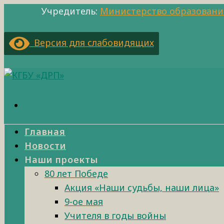
Учредитель:
Министерство образовани
Версия для слабовидящих
Главная
Новости
Наши проекты
80 лет Победе
Акция «Наши судьбы, наши лица»
9-ое мая
Учителя в годы войны