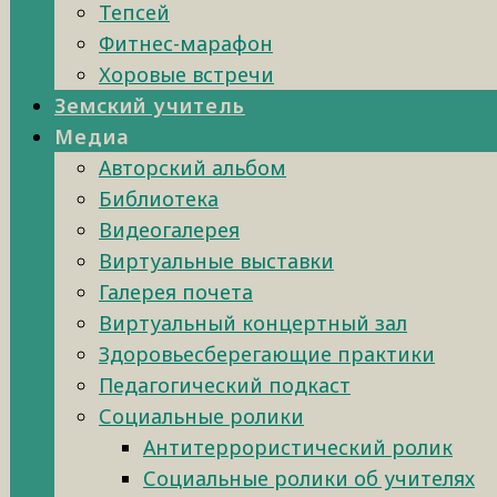
Тепсей
Фитнес-марафон
Хоровые встречи
Земский учитель
Медиа
Авторский альбом
Библиотека
Видеогалерея
Виртуальные выставки
Галерея почета
Виртуальный концертный зал
Здоровьесберегающие практики
Педагогический подкаст
Социальные ролики
Антитеррористический ролик
Социальные ролики об учителях