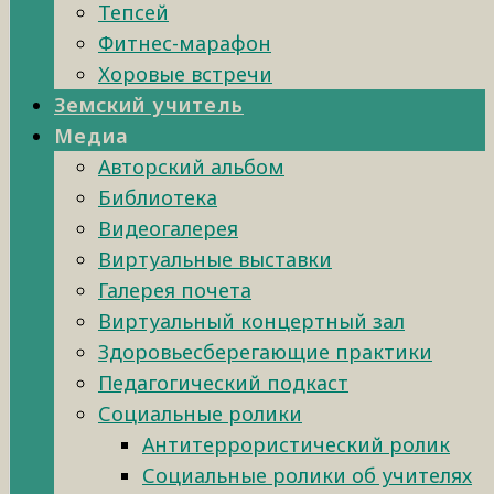
Тепсей
Фитнес-марафон
Хоровые встречи
Земский учитель
Медиа
Авторский альбом
Библиотека
Видеогалерея
Виртуальные выставки
Галерея почета
Виртуальный концертный зал
Здоровьесберегающие практики
Педагогический подкаст
Социальные ролики
Антитеррористический ролик
Социальные ролики об учителях