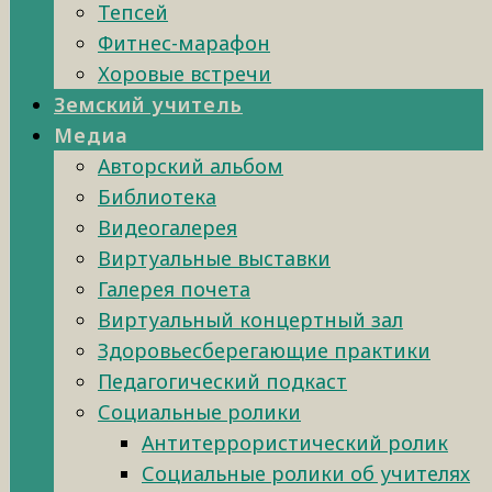
Тепсей
Фитнес-марафон
Хоровые встречи
Земский учитель
Медиа
Авторский альбом
Библиотека
Видеогалерея
Виртуальные выставки
Галерея почета
Виртуальный концертный зал
Здоровьесберегающие практики
Педагогический подкаст
Социальные ролики
Антитеррористический ролик
Социальные ролики об учителях