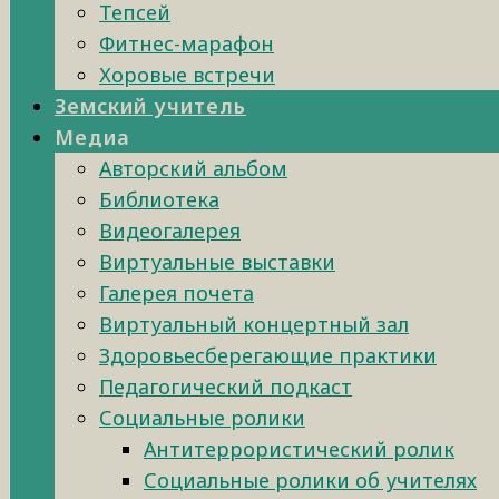
Тепсей
Фитнес-марафон
Хоровые встречи
Земский учитель
Медиа
Авторский альбом
Библиотека
Видеогалерея
Виртуальные выставки
Галерея почета
Виртуальный концертный зал
Здоровьесберегающие практики
Педагогический подкаст
Социальные ролики
Антитеррористический ролик
Социальные ролики об учителях