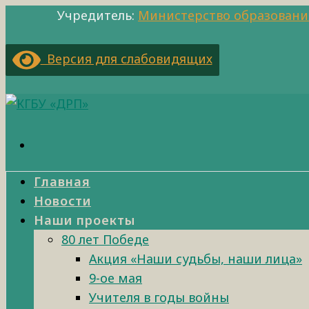
Учредитель:
Министерство образовани
Версия для слабовидящих
Главная
Новости
Наши проекты
80 лет Победе
Акция «Наши судьбы, наши лица»
9-ое мая
Учителя в годы войны