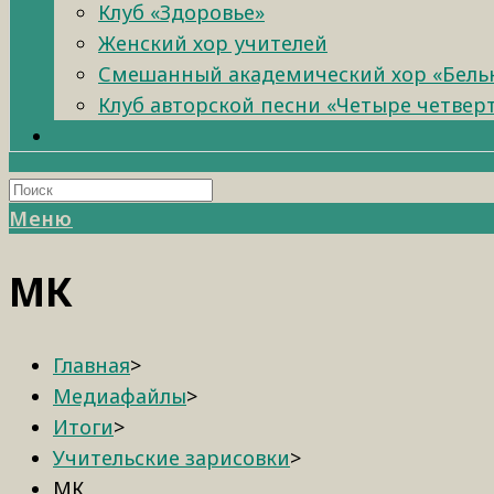
Клуб «Здоровье»
Женский хор учителей
Смешанный академический хор «Бель
Клуб авторской песни «Четыре четвер
Меню
МК
Главная
>
Медиафайлы
>
Итоги
>
Учительские зарисовки
>
МК