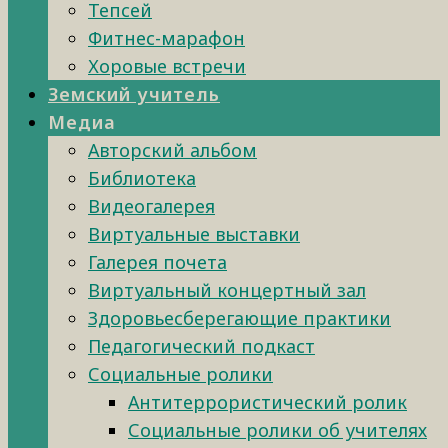
Тепсей
Фитнес-марафон
Хоровые встречи
Земский учитель
Медиа
Авторский альбом
Библиотека
Видеогалерея
Виртуальные выставки
Галерея почета
Виртуальный концертный зал
Здоровьесберегающие практики
Педагогический подкаст
Социальные ролики
Антитеррористический ролик
Социальные ролики об учителях