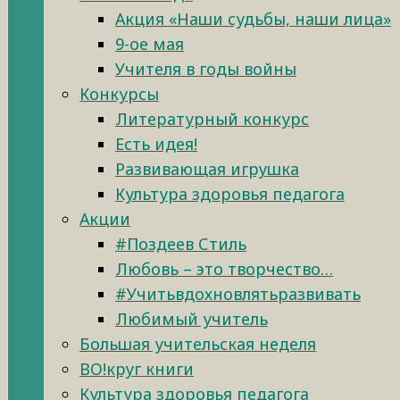
Акция «Наши судьбы, наши лица»
9-ое мая
Учителя в годы войны
Конкурсы
Литературный конкурс
Есть идея!
Развивающая игрушка
Культура здоровья педагога
Акции
#Поздеев Стиль
Любовь – это творчество…
#Учитьвдохновлятьразвивать
Любимый учитель
Большая учительская неделя
ВО!круг книги
Культура здоровья педагога