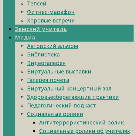
Тепсей
Фитнес-марафон
Хоровые встречи
Земский учитель
Медиа
Авторский альбом
Библиотека
Видеогалерея
Виртуальные выставки
Галерея почета
Виртуальный концертный зал
Здоровьесберегающие практики
Педагогический подкаст
Социальные ролики
Антитеррористический ролик
Социальные ролики об учителях