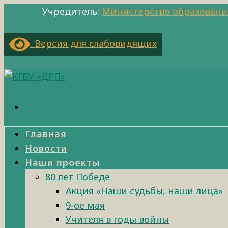
Учредитель:
Министерство образовани
Версия для слабовидящих
Главная
Новости
Наши проекты
80 лет Победе
Акция «Наши судьбы, наши лица»
9-ое мая
Учителя в годы войны