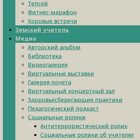
Тепсей
Фитнес-марафон
Хоровые встречи
Земский учитель
Медиа
Авторский альбом
Библиотека
Видеогалерея
Виртуальные выставки
Галерея почета
Виртуальный концертный зал
Здоровьесберегающие практики
Педагогический подкаст
Социальные ролики
Антитеррористический ролик
Социальные ролики об учителях