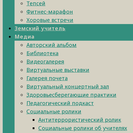
Тепсей
Фитнес-марафон
Хоровые встречи
Земский учитель
Медиа
Авторский альбом
Библиотека
Видеогалерея
Виртуальные выставки
Галерея почета
Виртуальный концертный зал
Здоровьесберегающие практики
Педагогический подкаст
Социальные ролики
Антитеррористический ролик
Социальные ролики об учителях