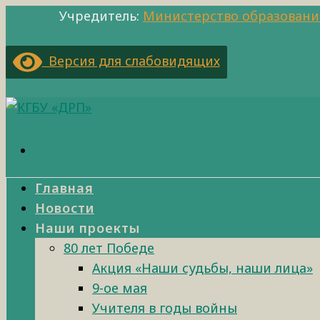
Учредитель:
Министерство образовани
Версия для слабовидящих
Главная
Новости
Наши проекты
80 лет Победе
Акция «Наши судьбы, наши лица»
9-ое мая
Учителя в годы войны