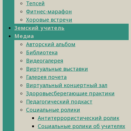
Тепсей
Фитнес-марафон
Хоровые встречи
Земский учитель
Медиа
Авторский альбом
Библиотека
Видеогалерея
Виртуальные выставки
Галерея почета
Виртуальный концертный зал
Здоровьесберегающие практики
Педагогический подкаст
Социальные ролики
Антитеррористический ролик
Социальные ролики об учителях