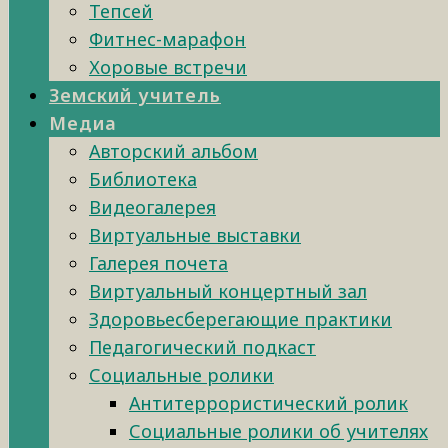
Тепсей
Фитнес-марафон
Хоровые встречи
Земский учитель
Медиа
Авторский альбом
Библиотека
Видеогалерея
Виртуальные выставки
Галерея почета
Виртуальный концертный зал
Здоровьесберегающие практики
Педагогический подкаст
Социальные ролики
Антитеррористический ролик
Социальные ролики об учителях