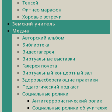
Тепсей
Фитнес-марафон
Хоровые встречи
Земский учитель
Медиа
Авторский альбом
Библиотека
Видеогалерея
Виртуальные выставки
Галерея почета
Виртуальный концертный зал
Здоровьесберегающие практики
Педагогический подкаст
Социальные ролики
Антитеррористический ролик
Социальные ролики об учителях