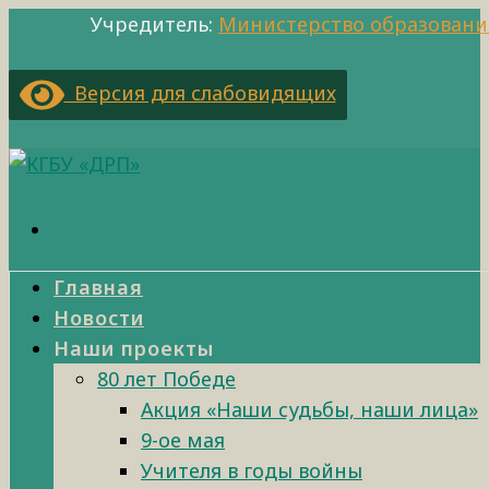
Учредитель:
Министерство образовани
Версия для слабовидящих
Главная
Новости
Наши проекты
80 лет Победе
Акция «Наши судьбы, наши лица»
9-ое мая
Учителя в годы войны