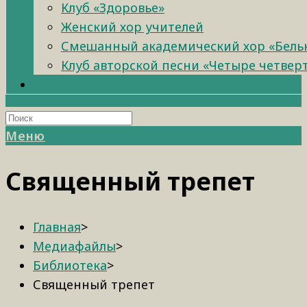
Клуб «Здоровье»
Женский хор учителей
Смешанный академический хор «Бель
Клуб авторской песни «Четыре четвер
Меню
Священный трепет
Главная
>
Медиафайлы
>
Библиотека
>
Священный трепет