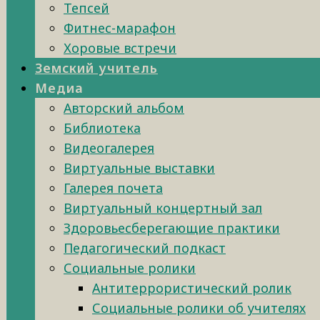
Тепсей
Фитнес-марафон
Хоровые встречи
Земский учитель
Медиа
Авторский альбом
Библиотека
Видеогалерея
Виртуальные выставки
Галерея почета
Виртуальный концертный зал
Здоровьесберегающие практики
Педагогический подкаст
Социальные ролики
Антитеррористический ролик
Социальные ролики об учителях