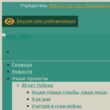
Учредитель:
Министерство образовани
Версия для слабовидящих
Главная
Новости
Наши проекты
80 лет Победе
Акция «Наши судьбы, наши лица»
9-ое мая
Учителя в годы войны