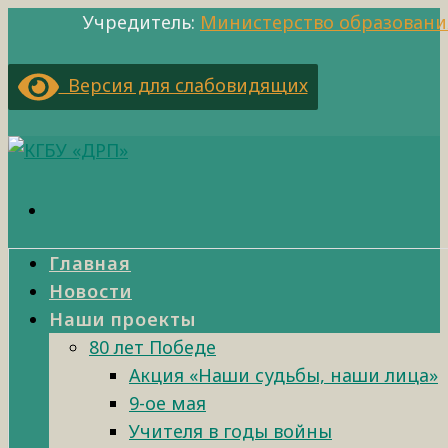
Учредитель:
Министерство образовани
Версия для слабовидящих
Главная
Новости
Наши проекты
80 лет Победе
Акция «Наши судьбы, наши лица»
9-ое мая
Учителя в годы войны