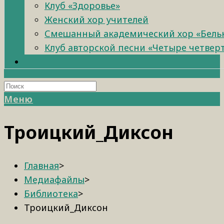
Клуб «Здоровье»
Женский хор учителей
Смешанный академический хор «Бель
Клуб авторской песни «Четыре четвер
Меню
Троицкий_Диксон
Главная
>
Медиафайлы
>
Библиотека
>
Троицкий_Диксон