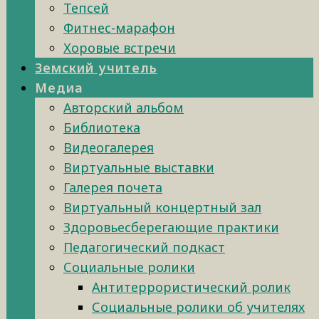
Тепсей
Фитнес-марафон
Хоровые встречи
Земский учитель
Медиа
Авторский альбом
Библиотека
Видеогалерея
Виртуальные выставки
Галерея почета
Виртуальный концертный зал
Здоровьесберегающие практики
Педагогический подкаст
Социальные ролики
Антитеррористический ролик
Социальные ролики об учителях