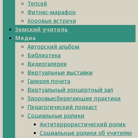
Тепсей
Фитнес-марафон
Хоровые встречи
Земский учитель
Медиа
Авторский альбом
Библиотека
Видеогалерея
Виртуальные выставки
Галерея почета
Виртуальный концертный зал
Здоровьесберегающие практики
Педагогический подкаст
Социальные ролики
Антитеррористический ролик
Социальные ролики об учителях