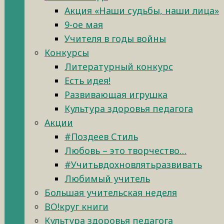
Акция «Наши судьбы, наши лица»
9-ое мая
Учителя в годы войны
Конкурсы
Литературный конкурс
Есть идея!
Развивающая игрушка
Культура здоровья педагога
Акции
#Поздеев Стиль
Любовь – это творчество…
#Учитьвдохновлятьразвивать
Любимый учитель
Большая учительская неделя
ВО!круг книги
Культура здоровья педагога