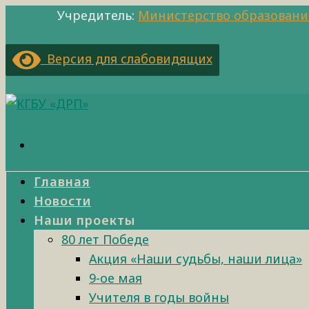
Учредитель:
Министерство образовани
Версия для слабовидящих
Главная
Новости
Наши проекты
80 лет Победе
Акция «Наши судьбы, наши лица»
9-ое мая
Учителя в годы войны