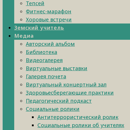
Тепсей
Фитнес-марафон
Хоровые встречи
Земский учитель
Медиа
Авторский альбом
Библиотека
Видеогалерея
Виртуальные выставки
Галерея почета
Виртуальный концертный зал
Здоровьесберегающие практики
Педагогический подкаст
Социальные ролики
Антитеррористический ролик
Социальные ролики об учителях