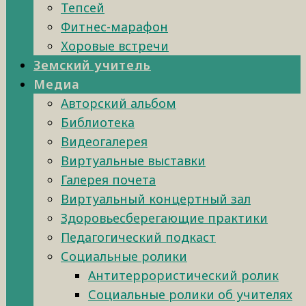
Тепсей
Фитнес-марафон
Хоровые встречи
Земский учитель
Медиа
Авторский альбом
Библиотека
Видеогалерея
Виртуальные выставки
Галерея почета
Виртуальный концертный зал
Здоровьесберегающие практики
Педагогический подкаст
Социальные ролики
Антитеррористический ролик
Социальные ролики об учителях