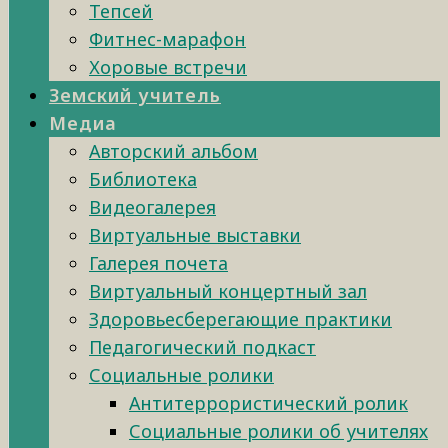
Тепсей
Фитнес-марафон
Хоровые встречи
Земский учитель
Медиа
Авторский альбом
Библиотека
Видеогалерея
Виртуальные выставки
Галерея почета
Виртуальный концертный зал
Здоровьесберегающие практики
Педагогический подкаст
Социальные ролики
Антитеррористический ролик
Социальные ролики об учителях