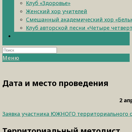
Клуб «Здоровье»
Женский хор учителей
Смешанный академический хор «Бель
Клуб авторской песни «Четыре четвер
Меню
Дата и место проведения
2 ап
Заявка участника ЮЖНОГО территориального о
Территориальный методист