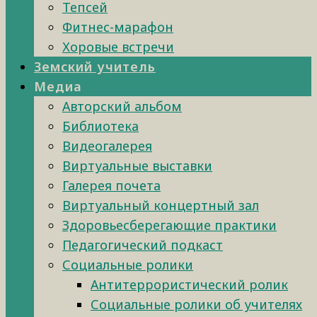
Тепсей
Фитнес-марафон
Хоровые встречи
Земский учитель
Медиа
Авторский альбом
Библиотека
Видеогалерея
Виртуальные выставки
Галерея почета
Виртуальный концертный зал
Здоровьесберегающие практики
Педагогический подкаст
Социальные ролики
Антитеррористический ролик
Социальные ролики об учителях