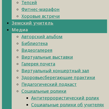
Тепсей
Фитнес-марафон
Хоровые встречи
Земский учитель
Медиа
Авторский альбом
Библиотека
Видеогалерея
Виртуальные выставки
Галерея почета
Виртуальный концертный зал
Здоровьесберегающие практики
Педагогический подкаст
Социальные ролики
Антитеррористический ролик
Социальные ролики об учителях