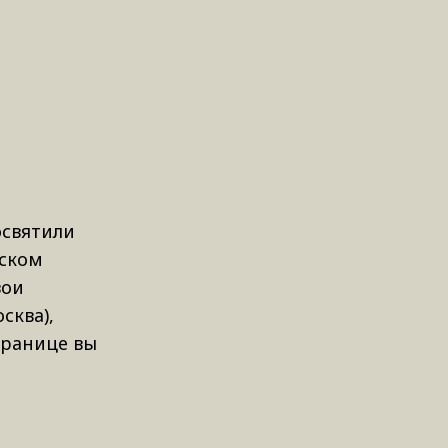
освятили
еском
вои
сква),
странице вы