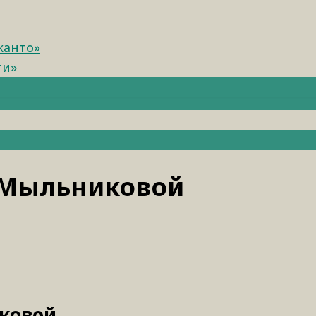
канто»
ти»
 Мыльниковой
ковой