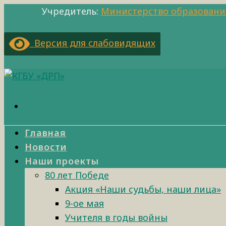
Учредитель:
Министерство образовани
Версия для слабовидящих
Главная
Новости
Наши проекты
80 лет Победе
Акция «Наши судьбы, наши лица»
9-ое мая
Учителя в годы войны