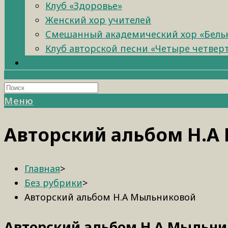
Клуб «Здоровье»
Женский хор учителей
Смешанный академический хор «Бель
Клуб авторской песни «Четыре четвер
Меню
Авторский альбом Н.А
Главная
>
Без рубрики
>
Авторский альбом Н.А Мыльниковой
Авторский альбом Н.А Мыльни