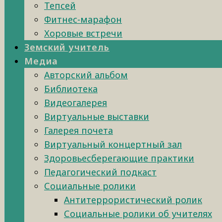
Тепсей
Фитнес-марафон
Хоровые встречи
Земский учитель
Медиа
Авторский альбом
Библиотека
Видеогалерея
Виртуальные выставки
Галерея почета
Виртуальный концертный зал
Здоровьесберегающие практики
Педагогический подкаст
Социальные ролики
Антитеррористический ролик
Социальные ролики об учителях