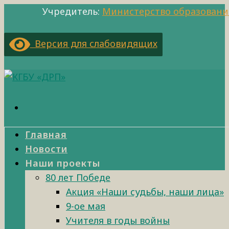
Учредитель:
Министерство образовани
Версия для слабовидящих
Главная
Новости
Наши проекты
80 лет Победе
Акция «Наши судьбы, наши лица»
9-ое мая
Учителя в годы войны