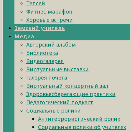
Тепсей
Фитнес-марафон
Хоровые встречи
Земский учитель
Медиа
Авторский альбом
Библиотека
Видеогалерея
Виртуальные выставки
Галерея почета
Виртуальный концертный зал
Здоровьесберегающие практики
Педагогический подкаст
Социальные ролики
Антитеррористический ролик
Социальные ролики об учителях