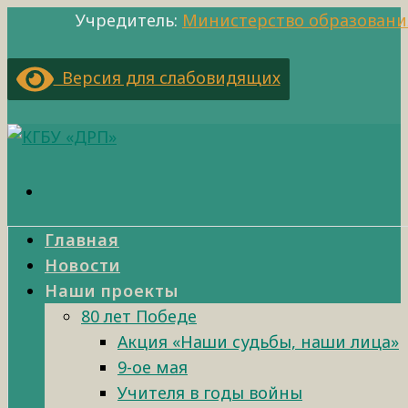
Учредитель:
Министерство образовани
Версия для слабовидящих
Главная
Новости
Наши проекты
80 лет Победе
Акция «Наши судьбы, наши лица»
9-ое мая
Учителя в годы войны