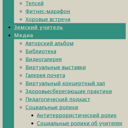
Тепсей
Фитнес-марафон
Хоровые встречи
Земский учитель
Медиа
Авторский альбом
Библиотека
Видеогалерея
Виртуальные выставки
Галерея почета
Виртуальный концертный зал
Здоровьесберегающие практики
Педагогический подкаст
Социальные ролики
Антитеррористический ролик
Социальные ролики об учителях