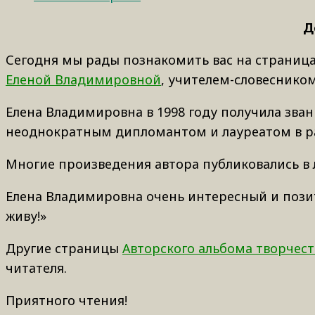
Д
Сегодня мы рады познакомить вас на страница
Еленой Владимировной
, учителем-словеснико
Елена Владимировна в 1998 году получила звани
неоднократным дипломантом и лауреатом в ра
Многие произведения автора публиковались в л
Елена Владимировна очень интересный и позити
живу!»
Другие страницы
Авторского альбома творчес
читателя.
Приятного чтения!