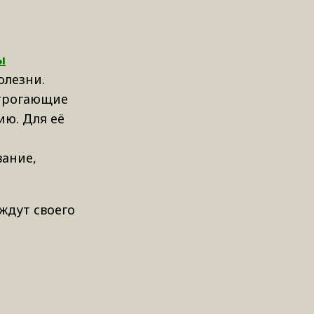
ы
олезни.
 трогающие
ию. Для её
вание,
ждут своего