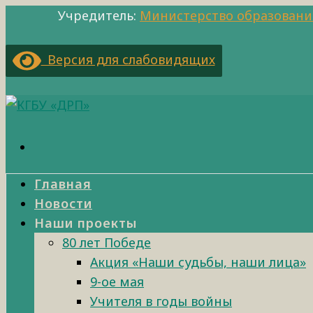
Учредитель:
Министерство образовани
Версия для слабовидящих
Главная
Новости
Наши проекты
80 лет Победе
Акция «Наши судьбы, наши лица»
9-ое мая
Учителя в годы войны