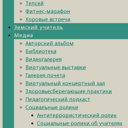
Тепсей
Фитнес-марафон
Хоровые встречи
Земский учитель
Медиа
Авторский альбом
Библиотека
Видеогалерея
Виртуальные выставки
Галерея почета
Виртуальный концертный зал
Здоровьесберегающие практики
Педагогический подкаст
Социальные ролики
Антитеррористический ролик
Социальные ролики об учителях