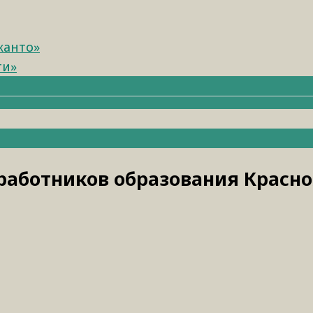
канто»
ти»
работников образования Красно