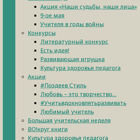
Акция «Наши судьбы, наши лица»
9-ое мая
Учителя в годы войны
Конкурсы
Литературный конкурс
Есть идея!
Развивающая игрушка
Культура здоровья педагога
Акции
#Поздеев Стиль
Любовь – это творчество…
#Учитьвдохновлятьразвивать
Любимый учитель
Большая учительская неделя
ВО!круг книги
Культура здоровья педагога