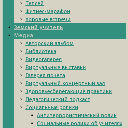
Тепсей
Фитнес-марафон
Хоровые встречи
Земский учитель
Медиа
Авторский альбом
Библиотека
Видеогалерея
Виртуальные выставки
Галерея почета
Виртуальный концертный зал
Здоровьесберегающие практики
Педагогический подкаст
Социальные ролики
Антитеррористический ролик
Социальные ролики об учителях