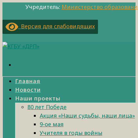
Учредитель:
Министерство образовани
Версия для слабовидящих
Главная
Новости
Наши проекты
80 лет Победе
Акция «Наши судьбы, наши лица»
9-ое мая
Учителя в годы войны