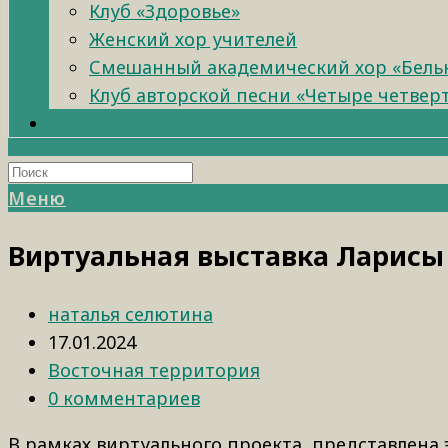
Клуб «Здоровье»
Женский хор учителей
Смешанный академический хор «Бель
Клуб авторской песни «Четыре четвер
Меню
Виртуальная выставка Ларис
наталья селютина
17.01.2024
Восточная территория
0 комментариев
В рамках виртуального проекта представлена 