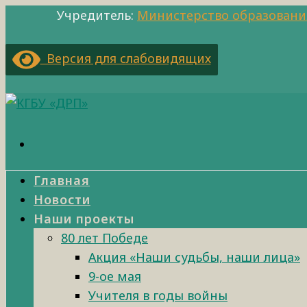
Учредитель:
Министерство образовани
Версия для слабовидящих
Главная
Новости
Наши проекты
80 лет Победе
Акция «Наши судьбы, наши лица»
9-ое мая
Учителя в годы войны