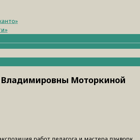
канто»
ти»
ы Владимировны Моторкиной
экспозиция работ педагога и мастера пэчворк