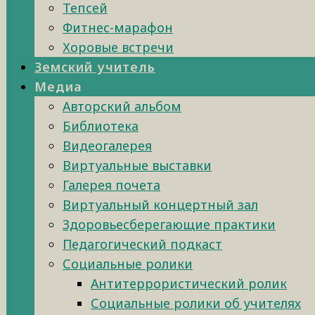
Тепсей
Фитнес-марафон
Хоровые встречи
Земский учитель
Медиа
Авторский альбом
Библиотека
Видеогалерея
Виртуальные выставки
Галерея почета
Виртуальный концертный зал
Здоровьесберегающие практики
Педагогический подкаст
Социальные ролики
Антитеррористический ролик
Социальные ролики об учителях