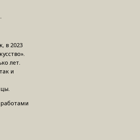
и
.
ак, в 2023
усство».
ко лет.
так и
ицы.
с работами