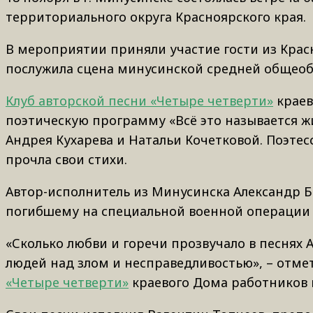
территориального округа Красноярского края.
В мероприятии приняли участие гости из Кра
послужила сцена минусинской средней общео
Клуб авторской песни «Четыре четверти»
краев
поэтическую программу «Всё это называется ж
Андрея Кухарева и Натальи Кочетковой. Поэтес
прочла свои стихи.
Автор-исполнитель из Минусинска Александр 
погибшему на специальной военной операции
«Сколько любви и горечи прозвучало в песнях А
людей над злом и несправедливостью», – отме
«Четыре четверти»
краевого Дома работников 