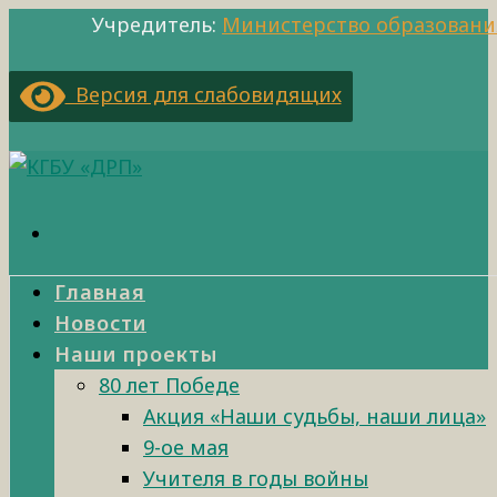
Учредитель:
Министерство образовани
Версия для слабовидящих
Главная
Новости
Наши проекты
80 лет Победе
Акция «Наши судьбы, наши лица»
9-ое мая
Учителя в годы войны