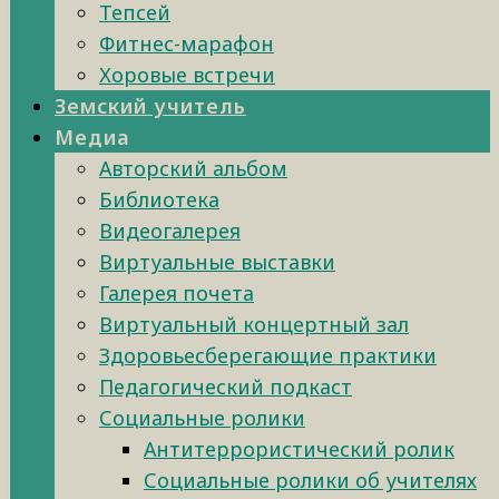
Тепсей
Фитнес-марафон
Хоровые встречи
Земский учитель
Медиа
Авторский альбом
Библиотека
Видеогалерея
Виртуальные выставки
Галерея почета
Виртуальный концертный зал
Здоровьесберегающие практики
Педагогический подкаст
Социальные ролики
Антитеррористический ролик
Социальные ролики об учителях