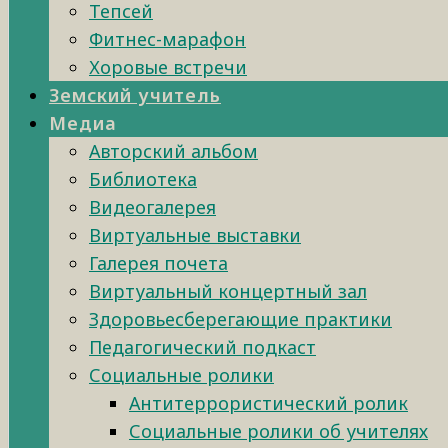
Тепсей
Фитнес-марафон
Хоровые встречи
Земский учитель
Медиа
Авторский альбом
Библиотека
Видеогалерея
Виртуальные выставки
Галерея почета
Виртуальный концертный зал
Здоровьесберегающие практики
Педагогический подкаст
Социальные ролики
Антитеррористический ролик
Социальные ролики об учителях