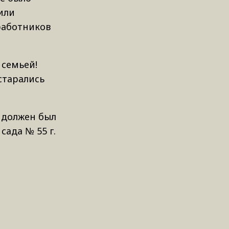
или
работников
 семьей!
старались
 должен был
ада № 55 г.