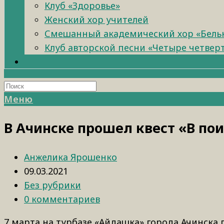
Клуб «Здоровье»
Женский хор учителей
Смешанный академический хор «Бель
Клуб авторской песни «Четыре четвер
Меню
В Ачинске прошел квест «В по
Анжелика Ярошенко
09.03.2021
Без рубрики
0 комментариев
7 марта на турбазе «Айдашка» города Ачинска 