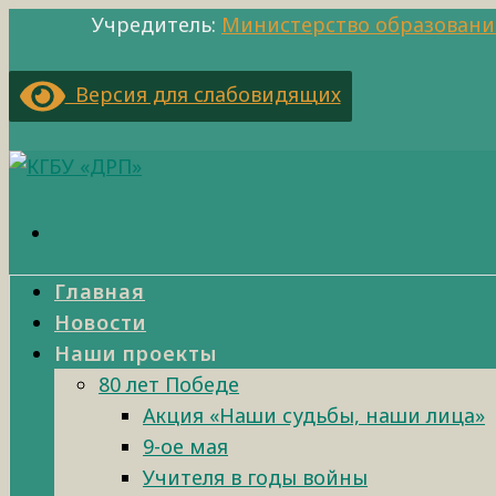
Учредитель:
Министерство образовани
Версия для слабовидящих
Главная
Новости
Наши проекты
80 лет Победе
Акция «Наши судьбы, наши лица»
9-ое мая
Учителя в годы войны