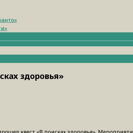
канто»
ти»
исках здоровья»
прошел квест «В поисках здоровья». Мероприят