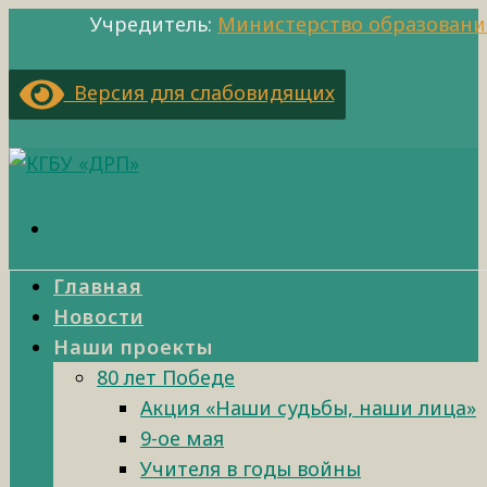
Учредитель:
Министерство образовани
Версия для слабовидящих
Главная
Новости
Наши проекты
80 лет Победе
Акция «Наши судьбы, наши лица»
9-ое мая
Учителя в годы войны