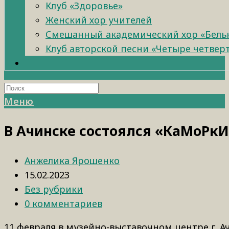
Клуб «Здоровье»
Женский хор учителей
Смешанный академический хор «Бель
Клуб авторской песни «Четыре четвер
Меню
В Ачинске состоялся «КаМоРкИ
Анжелика Ярошенко
15.02.2023
Без рубрики
0 комментариев
11 февраля в музейно-выставочном центре г. А