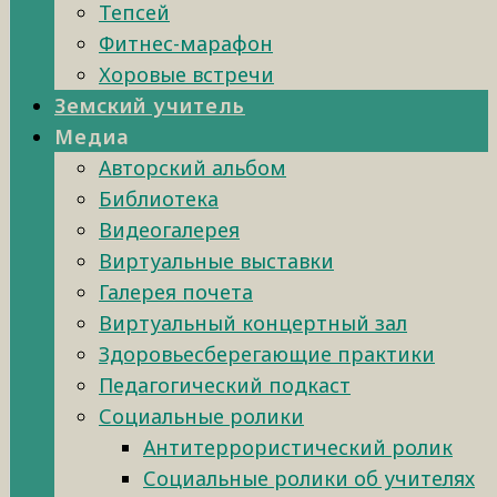
Тепсей
Фитнес-марафон
Хоровые встречи
Земский учитель
Медиа
Авторский альбом
Библиотека
Видеогалерея
Виртуальные выставки
Галерея почета
Виртуальный концертный зал
Здоровьесберегающие практики
Педагогический подкаст
Социальные ролики
Антитеррористический ролик
Социальные ролики об учителях