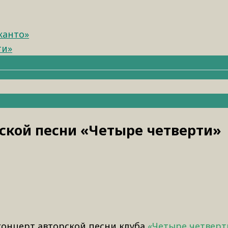
канто»
ти»
ской песни «Четыре четверти»
 концерт авторской песни клуба
«Четыре четверт