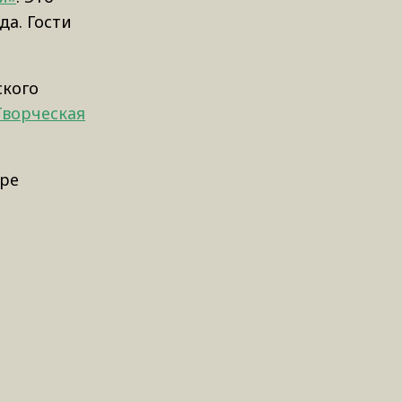
а. Гости
ского
Творческая
ыре