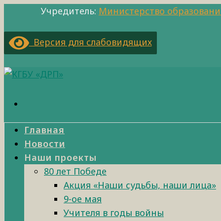
Учредитель:
Министерство образовани
Версия для слабовидящих
Главная
Новости
Наши проекты
80 лет Победе
Акция «Наши судьбы, наши лица»
9-ое мая
Учителя в годы войны