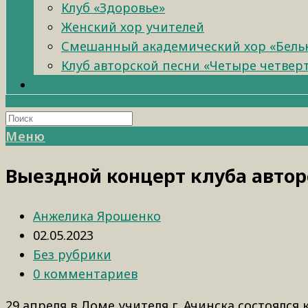
Клуб «Здоровье»
Женский хор учителей
Смешанный академический хор «Бель
Клуб авторской песни «Четыре четвер
Меню
Выездной концерт клуба автор
Анжелика Ярошенко
02.05.2023
Без рубрики
0 комментариев
29 апреля в Доме учителя г. Ачинска состоялся