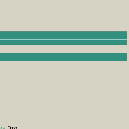
и»
. Это