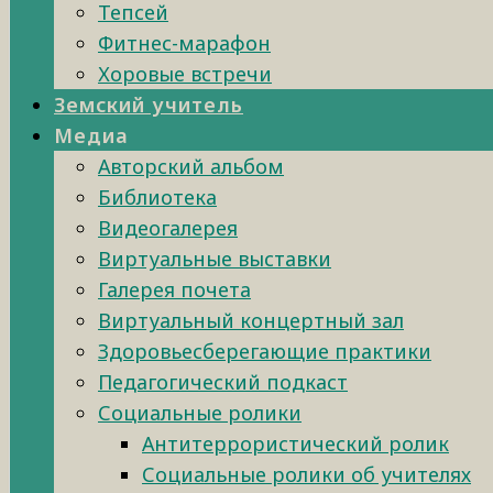
Тепсей
Фитнес-марафон
Хоровые встречи
Земский учитель
Медиа
Авторский альбом
Библиотека
Видеогалерея
Виртуальные выставки
Галерея почета
Виртуальный концертный зал
Здоровьесберегающие практики
Педагогический подкаст
Социальные ролики
Антитеррористический ролик
Социальные ролики об учителях