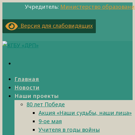
Учредитель:
Министерство образовани
Версия для слабовидящих
Главная
Новости
Наши проекты
80 лет Победе
Акция «Наши судьбы, наши лица»
9-ое мая
Учителя в годы войны