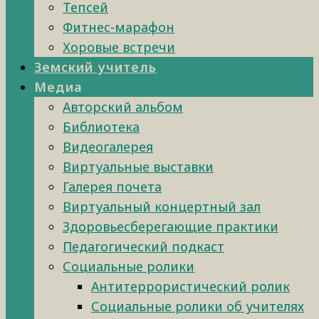
Тепсей
Фитнес-марафон
Хоровые встречи
Земский учитель
Медиа
Авторский альбом
Библиотека
Видеогалерея
Виртуальные выставки
Галерея почета
Виртуальный концертный зал
Здоровьесберегающие практики
Педагогический подкаст
Социальные ролики
Антитеррористический ролик
Социальные ролики об учителях